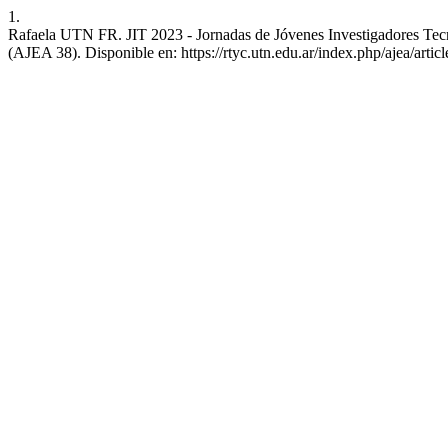
1.
Rafaela UTN FR. JIT 2023 - Jornadas de Jóvenes Investigadores Tecno
(AJEA 38). Disponible en: https://rtyc.utn.edu.ar/index.php/ajea/artic