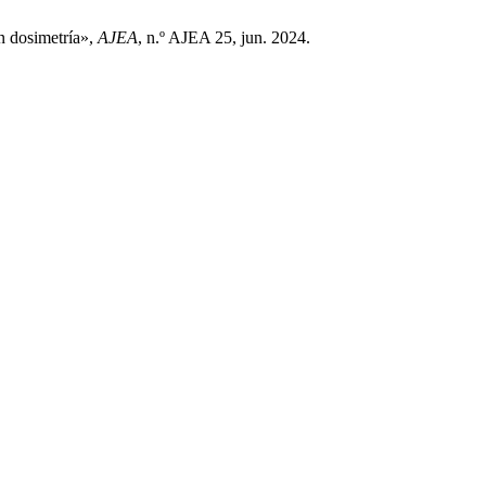
n dosimetría»,
AJEA
, n.º AJEA 25, jun. 2024.