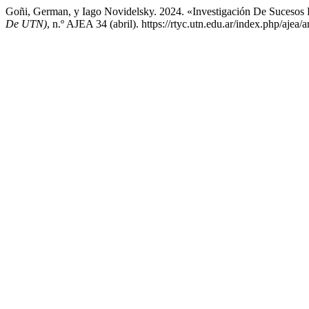
Goñi, German, y Iago Novidelsky. 2024. «Investigación De Suces
De UTN)
, n.º AJEA 34 (abril). https://rtyc.utn.edu.ar/index.php/ajea/