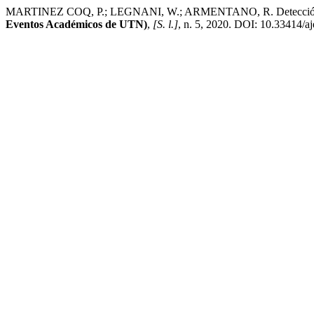
MARTINEZ COQ, P.; LEGNANI, W.; ARMENTANO, R. Detección de seña
Eventos Académicos de UTN)
,
[S. l.]
, n. 5, 2020. DOI: 10.33414/aj