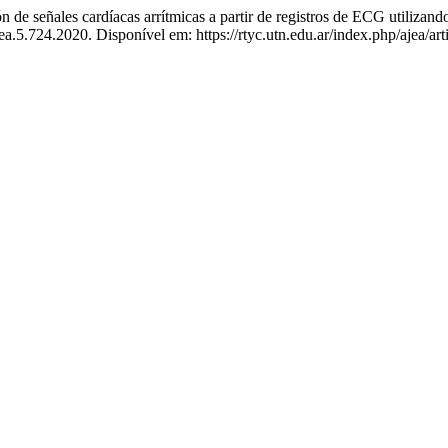
les cardíacas arrítmicas a partir de registros de ECG utilizando 
ea.5.724.2020. Disponível em: https://rtyc.utn.edu.ar/index.php/ajea/ar