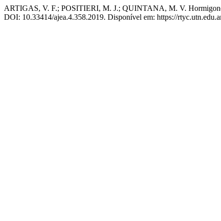
ARTIGAS, V. F.; POSITIERI, M. J.; QUINTANA, M. V. Hormigones c
DOI: 10.33414/ajea.4.358.2019. Disponível em: https://rtyc.utn.edu.a