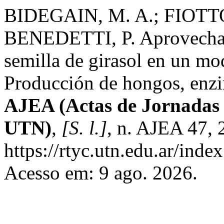
BIDEGAIN, M. A.; FIOTTO
BENEDETTI, P. Aprovechami
semilla de girasol en un m
Producción de hongos, enzim
AJEA (Actas de Jornadas 
UTN)
,
[S. l.]
, n. AJEA 47, 
https://rtyc.utn.edu.ar/inde
Acesso em: 9 ago. 2026.