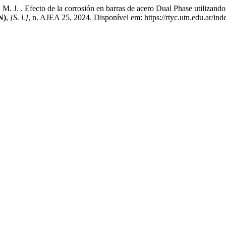
fecto de la corrosión en barras de acero Dual Phase utilizando el 
N)
,
[S. l.]
, n. AJEA 25, 2024. Disponível em: https://rtyc.utn.edu.ar/in