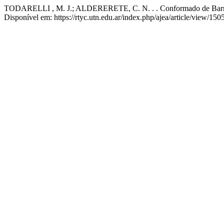
TODARELLI , M. J.; ALDERERETE, C. N. . . Conformado de Barra
Disponível em: https://rtyc.utn.edu.ar/index.php/ajea/article/view/15