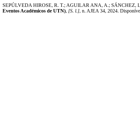
SEPÚLVEDA HIROSE, R. T.; AGUILAR ANA, A.; SÁNCHEZ, L. D. A. Ind
Eventos Académicos de UTN)
,
[S. l.]
, n. AJEA 34, 2024. Disponível