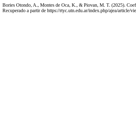
Bories Otondo, A., Montes de Oca, K., & Piovan, M. T. (2025). Coefic
Recuperado a partir de https://rtyc.utn.edu.ar/index.php/ajea/article/v