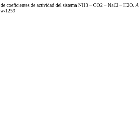
ón de coeficientes de actividad del sistema NH3 – CO2 – NaCl – H2O.
A
iew/1259