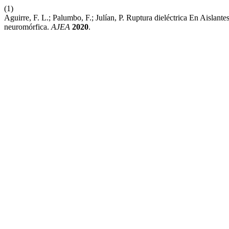
(1)
Aguirre, F. L.; Palumbo, F.; Julían, P. Ruptura dieléctrica En Aisla
neuromórfica.
AJEA
2020
.