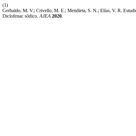
(1)
Gerbaldo, M. V.; Crivello, M. E.; Mendieta, S. N.; Elías, V. R. Estu
Diclofenac sódico.
AJEA
2020
.