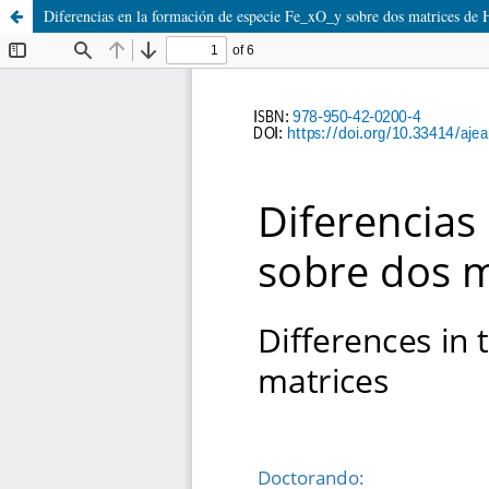
Diferencias en la formación de especie Fe​_x​O​_y sobre dos matrices d